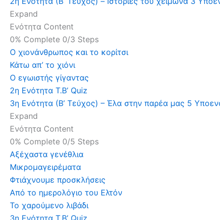
2η Ενότητα (Β’ Τεύχος) – Ιστορίες του χειμώνα
3 Υποε
Expand
Ενότητα Content
0% Complete
0/3 Steps
Ο χιονάνθρωπος και το κορίτσι
Κάτω απ’ το χιόνι
Ο εγωιστής γίγαντας
2η Ενότητα Τ.Β’ Quiz
3η Ενότητα (Β’ Τεύχος) – Έλα στην παρέα μας
5 Υποεν
Expand
Ενότητα Content
0% Complete
0/5 Steps
Αξέχαστα γενέθλια
Μικρομαγειρέματα
Φτιάχνουμε προσκλήσεις
Από το ημερολόγιο του Ελτόν
Το χαρούμενο λιβάδι
3η Ενότητα Τ.Β’ Quiz