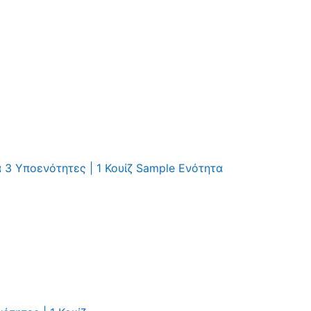
ά
3 Υποενότητες
|
1 Κουίζ
Sample Ενότητα