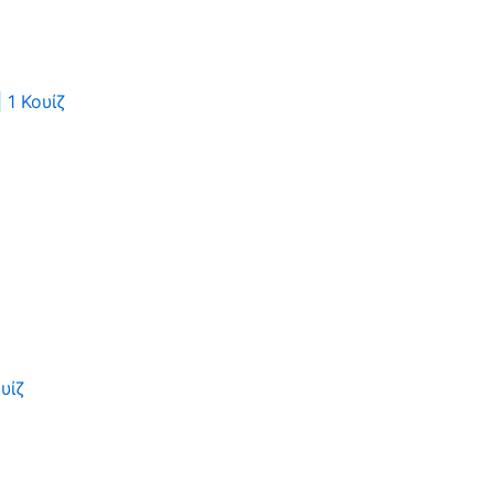
|
1 Κουίζ
υίζ