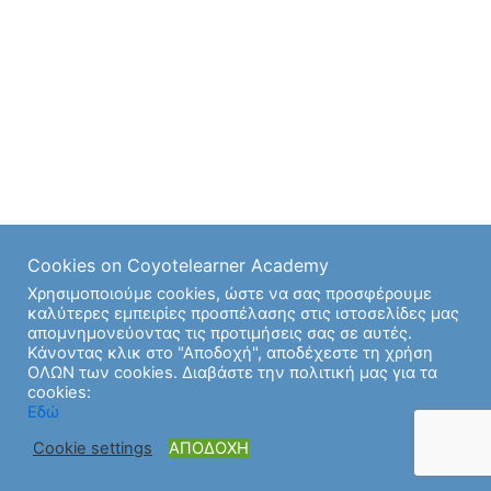
Cookies on Coyotelearner Academy
Χρησιμοποιούμε cookies, ώστε να σας προσφέρουμε
καλύτερες εμπειρίες προσπέλασης στις ιστοσελίδες μας
απομνημονεύοντας τις προτιμήσεις σας σε αυτές.
Κάνοντας κλικ στο "Αποδοχή", αποδέχεστε τη χρήση
ΟΛΩΝ των cookies. Διαβάστε την πολιτική μας για τα
cookies:
Copyright © 2026 | Υποστήριξη από
Θέμα Astra για το
Εδώ
WordPress
Cookie settings
ΑΠΟΔΟΧΗ