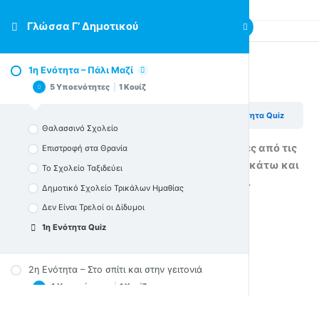
Γλώσσα Γ’ Δημοτικού
1η Ενότητα – Πάλι Μαζί
1η Ενότητα Quiz
5 Υποενότητες
|
1 Κουίζ
Γλώσσα Γ’ Δημοτικού
1η Ενότητα – Πάλι Μαζί
1η Ενότητα Quiz
Θαλασσινό Σχολείο
Πρέπει να απαντήσετε σωστά περισσότερες από τις
Επιστροφή στα Θρανία
μισές ερωτήσεις για να προχωρήσετε παρακάτω και
Το Σχολείο Ταξιδεύει
να πάρετε τους πόντους του κουίζ.
Δημοτικό Σχολείο Τρικάλων Ημαθίας
Δεν Είναι Τρελοί οι Δίδυμοι
1η Ενότητα Quiz
2η Ενότητα – Στο σπίτι και στην γειτονιά
4 Υποενότητες
|
1 Κουίζ