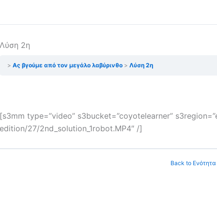
Λύση 2η
Ας βγούμε από τον μεγάλο λαβύρινθο
Λύση 2η
[s3mm type=”video” s3bucket=”coyotelearner” s3region=”eu
edition/27/2nd_solution_1robot.MP4″ /]
Back to Ενότητα