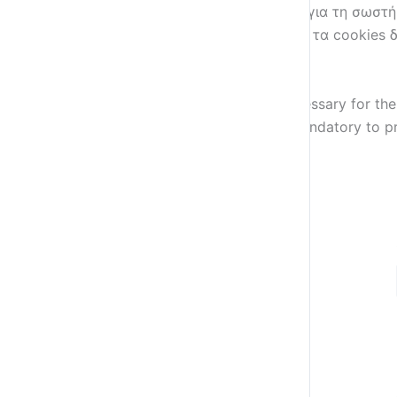
Αυτά τα cookies είναι απολύτως απαραίτητα για τη σωστή
δυνατότητες ασφάλειας του ιστότοπου. Αυτά τα cookies 
Non-necessary
Non-necessary
Any cookies that may not be particularly necessary for the 
are termed as non-necessary cookies. It is mandatory to p
SAVE & ACCEPT