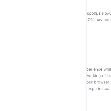
Cookies on Coyotelearner Academy
Χρησιμοποιούμε cookies, ώστε να σας προσφέρουμε καλύτ
κλικ στο "Αποδοχή", αποδέχεστε τη χρήση ΟΛΩΝ των cooki
Εδώ
Cookie settings
ΑΠΟΔΟΧΗ
Close
Privacy Overview
This website uses cookies to improve your experience whil
on your browser as they are essential for the working of b
this website. These cookies will be stored in your browser
cookies may have an effect on your browsing experience.
Necessary
Necessary
Always Enabled