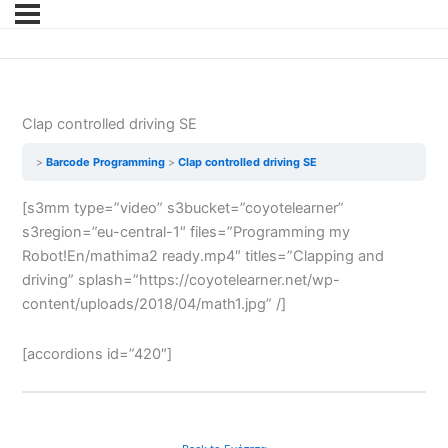
Clap controlled driving SE
Barcode Programming
Clap controlled driving SE
[s3mm type=”video” s3bucket=”coyotelearner”
s3region=”eu-central-1″ files=”Programming my
Robot!En/mathima2 ready.mp4″ titles=”Clapping and
driving” splash=”https://coyotelearner.net/wp-
content/uploads/2018/04/math1.jpg” /]
[accordions id=”420″]