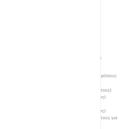
Καλή διασκέδαση!
Οι πόντοι μου στο επίπεδο έως τώρα
0
Πόντους
Μπορείτε να κερδίσετε πόντους με τους εξής τρόπους:
Ολοκληρώνοντας μία υποενότητα (2 πόντους)
Ολοκληρώνοντας μία ενότητα (10 πόντους)
Περνώντας ένα κουίζ (5 πόντοι)
Ολοκληρώνοτας ένα μάθημα (100 πόντους)
Ανεβαίνοντας επίπεδα λαμβάνετε 20 πόντους για
κάθε επίπεδο