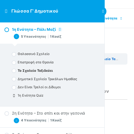
Γλώσσα Γ’ Δημοτικού
Previous Υποενότητα
Next Υποενότητα
1η Ενότητα – Πάλι Μαζί
5 Υποενότητες
|
1 Κουίζ
Το Σχολείο Ταξιδεύει
Θαλασσινό Σχολείο
Γλώσσα Γ’ Δημοτικού
1η Ενότητα – Πάλι Μαζί
Το Σχολείο Ταξιδεύει
Επιστροφή στα Θρανία
Το Σχολείο Ταξιδεύει
Γραμματικά φαινόμενα:
Δημοτικό Σχολείο Τρικάλων Ημαθίας
Ουσιαστικά
Δεν Είναι Τρελοί οι Δίδυμοι
Διαχωρισμός ουσιαστικών και ρημάτων
1η Ενότητα Quiz
Συμβουλή Χρήσης
:
2η Ενότητα – Στο σπίτι και στην γειτονιά
4 Υποενότητες
|
1 Κουίζ