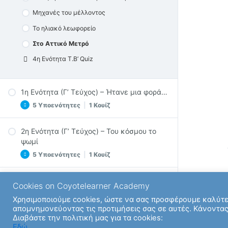
Το χαρούμενο λιβάδι
Μηχανές του μέλλοντος
3η Ενότητα Τ.Β’ Quiz
Το ηλιακό λεωφορείο
Στο Αττικό Μετρό
4η Ενότητα Τ.Β’ Quiz
1η Ενότητα (Γ’ Τεύχος) – Ήτανε μια φορά…
5 Υποενότητες
|
1 Κουίζ
2η Ενότητα (Γ’ Τεύχος) – Του κόσμου το
Τα ταξίδια του παππού μου
ψωμί
Τα ταξίδια του παππού μου (συνέχεια)
5 Υποενότητες
|
1 Κουίζ
Μια αληθινή ιστορία
3η Ενότητα (Γ’ Τεύχος) – Όλοι μια αγκαλιά
Στο νησί του Αιόλου
Cookies on Coyotelearner Academy
Το πιο γλυκό ψωμί
4 Υποενότητες
Γεια σου χαρά σου Βενετιά – Επαναληπτικό
Χρησιμοποιούμε cookies, ώστε να σας προσφέρουμε καλύτερ
Το πιο γλυκό ψωμί (συνέχεια)
απομνημονεύοντας τις προτιμήσεις σας σε αυτές. Κάνοντας
1η Ενότητα Τ.Γ’ Quiz
Ψωμί
Διαβάστε την πολιτική μας για τα cookies:
4η Ενότητα (Γ’ Τεύχος) – Γιορτή και
Του κόσμου τα παιδιά
Εδώ