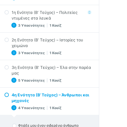
Τα χαρτιά ανακυκλώνονται
Οι μικροί ταξιδιώτες ανεβαίνουν στο βουνό
Το τετράδιο ζωγραφικής
1η Ενότητα (Β’ Τεύχος) – Πολιτείες
3η Ενότητα Quiz
Επανάληψη
ντυμένες στα λευκά
4η Ενότητα Quiz
3 Υποενότητες
|
1 Κουίζ
2η Ενότητα (Β’ Τεύχος) – Ιστορίες του
Η πόλη χάθηκε στο χιόνι
χειμώνα
Η πόλη χάθηκε στο χιόνι (2)
3 Υποενότητες
|
1 Κουίζ
Τόσο χιόνι δεν ξανάγινε
3η Ενότητα (Β’ Τεύχος) – Έλα στην παρέα
1η Ενότητα Τ.Β’ Quiz
Ο χιονάνθρωπος και το κορίτσι
μας
Κάτω απ’ το χιόνι
5 Υποενότητες
|
1 Κουίζ
Ο εγωιστής γίγαντας
4η Ενότητα (Β’ Τεύχος) – Άνθρωποι και
2η Ενότητα Τ.Β’ Quiz
Αξέχαστα γενέθλια
μηχανές
Μικρομαγειρέματα
4 Υποενότητες
|
1 Κουίζ
Φτιάχνουμε προσκλήσεις
Από το ημερολόγιο του Ελτόν
Φτιάξε μου έναν σιδερένιο άνθρωπο