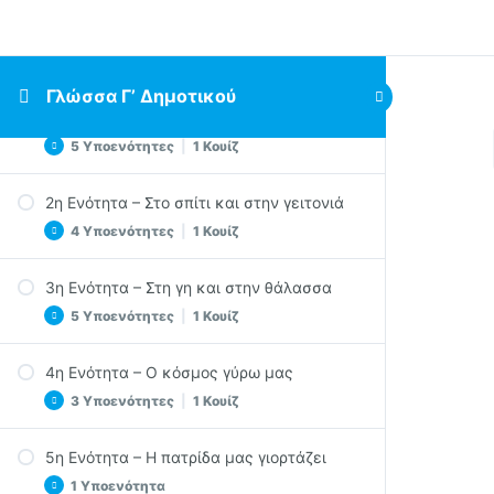
Γλώσσα Γ’ Δημοτικού
1η Ενότητα – Πάλι Μαζί
5 Υποενότητες
|
1 Κουίζ
2η Ενότητα – Στο σπίτι και στην γειτονιά
Θαλασσινό Σχολείο
4 Υποενότητες
|
1 Κουίζ
Επιστροφή στα Θρανία
Το Σχολείο Ταξιδεύει
3η Ενότητα – Στη γη και στην θάλασσα
Αγαπητό μου ημερολόγιο
Δημοτικό Σχολείο Τρικάλων Ημαθίας
5 Υποενότητες
|
1 Κουίζ
Η φίλη μας η Αργυρώ
Δεν Είναι Τρελοί οι Δίδυμοι
Τα παιδικά μου παιχνίδια
4η Ενότητα – Ο κόσμος γύρω μας
1η Ενότητα Quiz
Σπίτι με κήπον
Στη νέα μας γειτονιά
3 Υποενότητες
|
1 Κουίζ
Γάτος από σπίτι ζητά νέα οικογένεια
2η Ενότητα Quiz
Οι ακροβάτες της θάλασσας
5η Ενότητα – Η πατρίδα μας γιορτάζει
Πώς υιοθετήσαμε ένα κομμάτι γης
Γη και θάλασσα
1 Υποενότητα