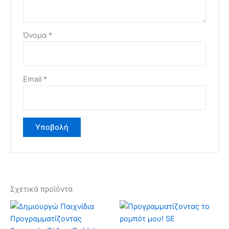
Όνομα
*
Email
*
Σχετικά προϊόντα
Price
Αυτό
range:
το
€200.00