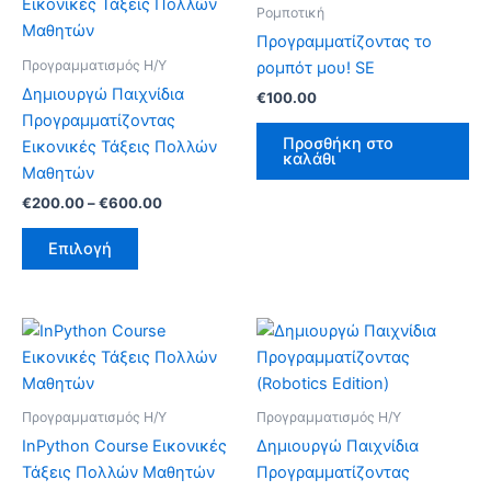
προϊόν
through
Ρομποτική
€600.00
έχει
Προγραμματίζοντας το
πολλαπλές
Προγραμματισμός Η/Υ
ρομπότ μου! SE
παραλλαγές.
Δημιουργώ Παιχνίδια
€
100.00
Οι
Προγραμματίζοντας
επιλογές
Προσθήκη στο
Εικονικές Τάξεις Πολλών
καλάθι
μπορούν
Μαθητών
να
€
200.00
–
€
600.00
επιλεγούν
στη
Επιλογή
σελίδα
του
προϊόντος
Price
Αυτό
range:
το
€225.00
προϊόν
through
€800.00
έχει
Προγραμματισμός Η/Υ
Προγραμματισμός Η/Υ
πολλαπλές
InPython Course Εικονικές
Δημιουργώ Παιχνίδια
παραλλαγές.
Τάξεις Πολλών Μαθητών
Προγραμματίζοντας
Οι