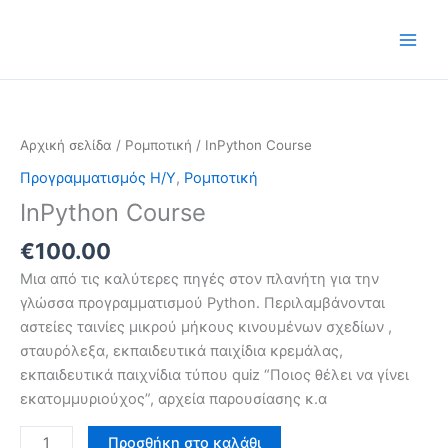
Μετάβαση
στο
περιεχόμενο
InPython
Course
ποσότητα
Αρχική σελίδα
/
Ρομποτική
/ InPython Course
Προγραμματισμός Η/Υ
,
Ρομποτική
InPython Course
€
100.00
Μια από τις καλύτερες πηγές στον πλανήτη για την
γλώσσα προγραμματισμού Python. Περιλαμβάνονται
αστείες ταινίες μικρού μήκους κινουμένων σχεδίων ,
σταυρόλεξα, εκπαιδευτικά παιχίδια κρεμάλας,
εκπαιδευτικά παιχνίδια τύπου quiz “Ποιος θέλει να γίνει
εκατομμυριούχος”, αρχεία παρουσίασης κ.α
Προσθήκη στο καλάθι