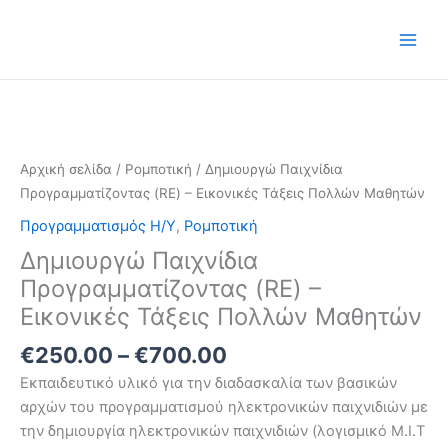
Μετάβαση
στο
περιεχόμενο
Price
Δημιουργώ
range:
Παιχνίδια
€250.00
Προγραμματίζοντας
through
(RE)
Αρχική σελίδα
/
Ρομποτική
/ Δημιουργώ Παιχνίδια
€700.00
-
Προγραμματίζοντας (RE) – Εικονικές Τάξεις Πολλών Μαθητών
Εικονικές
Προγραμματισμός Η/Υ
,
Ρομποτική
Τάξεις
Δημιουργώ Παιχνίδια
Πολλών
Μαθητών
Προγραμματίζοντας (RE) –
ποσότητα
Εικονικές Τάξεις Πολλών Μαθητών
€
250.00
–
€
700.00
Εκπαιδευτικό υλικό για την διαδασκαλία των βασικών
αρχών του προγραμματισμού ηλεκτρονικών παιχνιδιών με
την δημιουργία ηλεκτρονικών παιχνιδιών (λογισμικό Μ.Ι.Τ