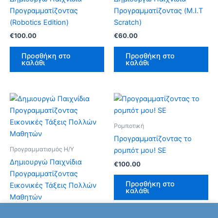
Προγραμματίζοντας
Προγραμματίζοντας (M.I.T
(Robotics Edition)
Scratch)
€
100.00
€
60.00
Προσθήκη στο
Προσθήκη στο
καλάθι
καλάθι
Price
Αυτό
range:
το
€200.00
προϊόν
through
Ρομποτική
€600.00
έχει
Προγραμματίζοντας το
πολλαπλές
Προγραμματισμός Η/Υ
ρομπότ μου! SE
παραλλαγές.
Δημιουργώ Παιχνίδια
€
100.00
Οι
Προγραμματίζοντας
επιλογές
Προσθήκη στο
Εικονικές Τάξεις Πολλών
καλάθι
μπορούν
Μαθητών
να
€
200.00
–
€
600.00
επιλεγούν