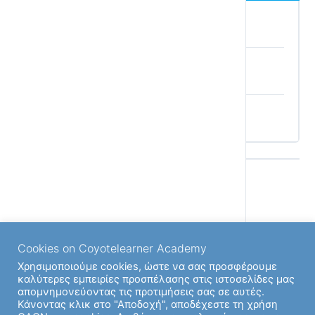
Πάσχα Κυρίου Πάσχα
Ο Μάης με τα στεφάνια
Το καλοκαίρι
Back to Μάθημα
Cookies on Coyotelearner Academy
Χρησιμοποιούμε cookies, ώστε να σας προσφέρουμε
Previous Ενότητα
καλύτερες εμπειρίες προσπέλασης στις ιστοσελίδες μας
απομνημονεύοντας τις προτιμήσεις σας σε αυτές.
Κάνοντας κλικ στο "Αποδοχή", αποδέχεστε τη χρήση