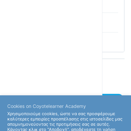
Στο νησί του Αιόλου
Γεια σου χαρά σου Βενετιά – Επαναληπτικό
1η Ενότητα Τ.Γ’ Quiz
Back to Μάθημα
Next Ενότητα
Cookies on Coyotelearner Academy
Χρησιμοποιούμε cookies, ώστε να σας προσφέρουμε
Previous Ενότητα
καλύτερες εμπειρίες προσπέλασης στις ιστοσελίδες μας
απομνημονεύοντας τις προτιμήσεις σας σε αυτές.
Κάνοντας κλικ στο "Αποδοχή", αποδέχεστε τη χρήση