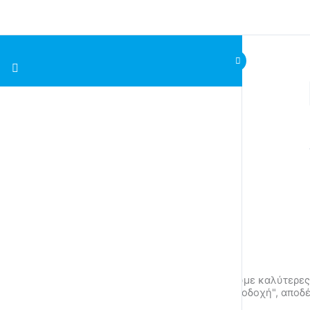
Cookies on Coyotelearner Academy
Χρησιμοποιούμε cookies, ώστε να σας προσφέρουμε καλύτερες 
προτιμήσεις σας σε αυτές. Κάνοντας κλικ στο "Αποδοχή", αποδ
cookies: