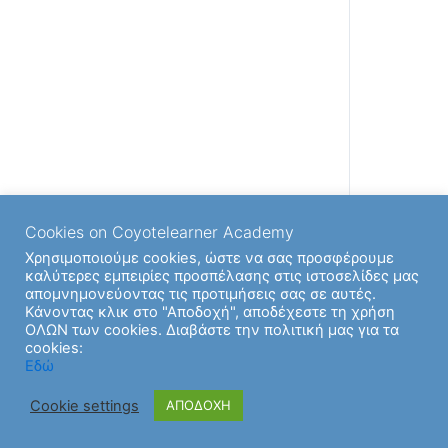
Resources
Download Exercise 2
Download Exercise 1 – solution
Download Exercise 2 – solution
open with Scratch 3:
Cookies on Coyotelearner Academy
Χρησιμοποιούμε cookies, ώστε να σας προσφέρουμε
καλύτερες εμπειρίες προσπέλασης στις ιστοσελίδες μας
απομνημονεύοντας τις προτιμήσεις σας σε αυτές.
Back to Ενότητα
Κάνοντας κλικ στο "Αποδοχή", αποδέχεστε τη χρήση
ΟΛΩΝ των cookies. Διαβάστε την πολιτική μας για τα
cookies:
Εδώ
Cookie settings
ΑΠΟΔΟΧΗ