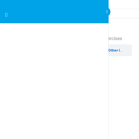
Points and Other Information in our Games – Exercises
Points and Other Information in our Games
Points and Other Information in our Games – Exercises
Activate pen pallet