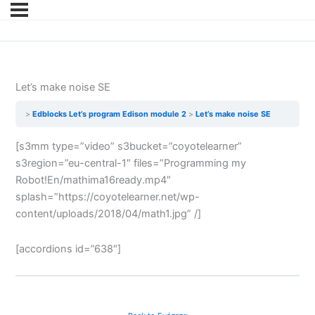
Let’s make noise SE
Edblocks Let’s program Edison module 2
Let’s make noise SE
[s3mm type=”video” s3bucket=”coyotelearner”
s3region=”eu-central-1″ files=”Programming my
Robot!En/mathima16ready.mp4″
splash=”https://coyotelearner.net/wp-
content/uploads/2018/04/math1.jpg” /]
[accordions id=”638″]