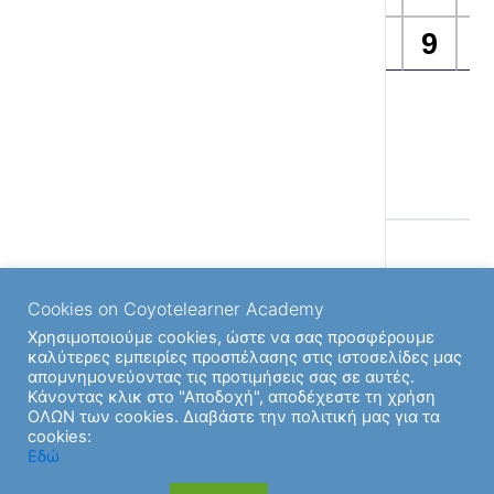
Αινίγματα 04
Αινίγματα 05
Αινίγματα 06
Αινίγματα 07
Αινίγματα 08
Αινίγματα 09
Αινίγματα 10
Αινίγματα 11
Αινίγματα 12
Back to Ενότητα
Cookies on Coyotelearner Academy
Χρησιμοποιούμε cookies, ώστε να σας προσφέρουμε
καλύτερες εμπειρίες προσπέλασης στις ιστοσελίδες μας
απομνημονεύοντας τις προτιμήσεις σας σε αυτές.
Κάνοντας κλικ στο "Αποδοχή", αποδέχεστε τη χρήση
Previous Υποενότητα
ΟΛΩΝ των cookies. Διαβάστε την πολιτική μας για τα
cookies:
Εδώ