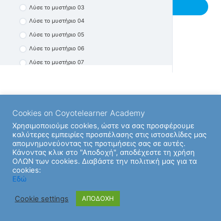
Previous Υποενότητα
Λύσε το μυστήριο 03
Προβλήματα 09
Λύσε το μυστήριο 04
Λύσε το μυστήριο 05
Λύσε το μυστήριο 06
Λύσε το μυστήριο 07
Λύσε το μυστήριο 08
Λύσε το μυστήριο 09
Λύσε το μυστήριο 10
Cookies on Coyotelearner Academy
Λύσε το μυστήριο 11
Χρησιμοποιούμε cookies, ώστε να σας προσφέρουμε
Λύσε το μυστήριο 12
καλύτερες εμπειρίες προσπέλασης στις ιστοσελίδες μας
απομνημονεύοντας τις προτιμήσεις σας σε αυτές.
Λύσε το μυστήριο 13
Κάνοντας κλικ στο "Αποδοχή", αποδέχεστε τη χρήση
Λύσε το μυστήριο 14
ΟΛΩΝ των cookies. Διαβάστε την πολιτική μας για τα
cookies:
Λύσε το μυστήριο 15
Εδώ
Λύσε το μυστήριο 16
Cookie settings
ΑΠΟΔΟΧΗ
Λύσε το μυστήριο 17