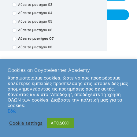
Λύσε το μυστήριο 03
Προβλήματα 09
Λύσε το μυστήριο 04
Previous Υποενότητα
Λύσε το μυστήριο 05
Λύσε το μυστήριο 06
Λύσε το μυστήριο 07
Λύσε το μυστήριο 08
Λύσε το μυστήριο 09
Λύσε το μυστήριο 10
Cookies on Coyotelearner Academy
Λύσε το μυστήριο 11
Χρησιμοποιούμε cookies, ώστε να σας προσφέρουμε
Λύσε το μυστήριο 12
καλύτερες εμπειρίες προσπέλασης στις ιστοσελίδες μας
απομνημονεύοντας τις προτιμήσεις σας σε αυτές.
Λύσε το μυστήριο 13
Κάνοντας κλικ στο "Αποδοχή", αποδέχεστε τη χρήση
Λύσε το μυστήριο 14
ΟΛΩΝ των cookies. Διαβάστε την πολιτική μας για τα
cookies:
Λύσε το μυστήριο 15
Εδώ
Λύσε το μυστήριο 16
Cookie settings
ΑΠΟΔΟΧΗ
Λύσε το μυστήριο 17