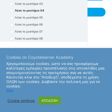
Λύσε το μυστήριο 03
Προβλήματα 09
Λύσε το μυστήριο 04
Previous Υποενότητα
Λύσε το μυστήριο 05
Λύσε το μυστήριο 06
Λύσε το μυστήριο 07
Λύσε το μυστήριο 08
Λύσε το μυστήριο 09
Λύσε το μυστήριο 10
Cookies on Coyotelearner Academy
Λύσε το μυστήριο 11
Χρησιμοποιούμε cookies, ώστε να σας προσφέρουμε
Λύσε το μυστήριο 12
καλύτερες εμπειρίες προσπέλασης στις ιστοσελίδες μας
απομνημονεύοντας τις προτιμήσεις σας σε αυτές.
Λύσε το μυστήριο 13
Κάνοντας κλικ στο "Αποδοχή", αποδέχεστε τη χρήση
Λύσε το μυστήριο 14
ΟΛΩΝ των cookies. Διαβάστε την πολιτική μας για τα
cookies:
Λύσε το μυστήριο 15
Εδώ
Λύσε το μυστήριο 16
Cookie settings
ΑΠΟΔΟΧΗ
Λύσε το μυστήριο 17