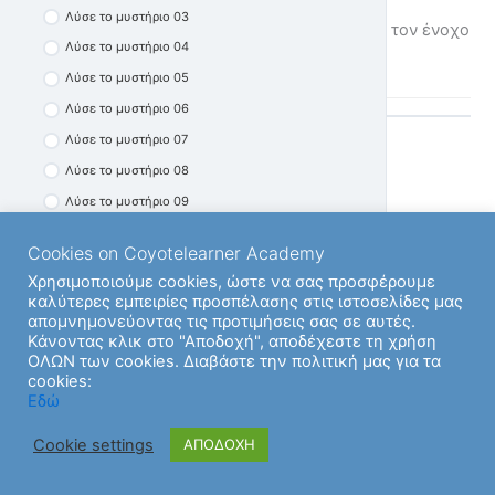
Λύσε το μυστήριο 03
Επιλέξτε τον ένοχο με το ποντίκι σας Επιλέξτε τον ένοχο
Προβλήματα 09
Λύσε το μυστήριο 04
με το ποντίκι σας.
Λύσε το μυστήριο 05
Λύσε το μυστήριο 06
Λύσε το μυστήριο 07
Λύσε το μυστήριο 08
Back to Ενότητα
Λύσε το μυστήριο 09
Λύσε το μυστήριο 10
Cookies on Coyotelearner Academy
Λύσε το μυστήριο 11
Next Υποενότητα
Χρησιμοποιούμε cookies, ώστε να σας προσφέρουμε
Λύσε το μυστήριο 12
καλύτερες εμπειρίες προσπέλασης στις ιστοσελίδες μας
απομνημονεύοντας τις προτιμήσεις σας σε αυτές.
Λύσε το μυστήριο 13
Previous Υποενότητα
Κάνοντας κλικ στο "Αποδοχή", αποδέχεστε τη χρήση
Λύσε το μυστήριο 14
ΟΛΩΝ των cookies. Διαβάστε την πολιτική μας για τα
cookies:
Λύσε το μυστήριο 15
Εδώ
Λύσε το μυστήριο 16
Cookie settings
ΑΠΟΔΟΧΗ
Λύσε το μυστήριο 17