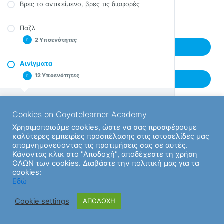
Βρες το αντικείμενο, βρες τις διαφορές
Λύσε το μυστήριο 03
Back to Ενότητα
Σκάκι
Προβλήματα 09
Λύσε το μυστήριο 04
tetris
Παζλ
Λύσε το μυστήριο 05
Τρίλιζα
2 Υποενότητες
Next Υποενότητα
Λύσε το μυστήριο 06
Παιχνίδι μνήμης
Λύσε το μυστήριο 07
Αινίγματα
Σουντόκου
Συρόμενα Παζλ
12 Υποενότητες
Λύσε το μυστήριο 08
Previous Υποενότητα
Κλασικά Παζλ
Λύσε το μυστήριο 09
Λύσε το μυστήριο 10
Αινίγματα 01
Cookies on Coyotelearner Academy
Λύσε το μυστήριο 11
Αινίγματα 02
Χρησιμοποιούμε cookies, ώστε να σας προσφέρουμε
Λύσε το μυστήριο 12
Αινίγματα 03
καλύτερες εμπειρίες προσπέλασης στις ιστοσελίδες μας
απομνημονεύοντας τις προτιμήσεις σας σε αυτές.
Λύσε το μυστήριο 13
Αινίγματα 04
Κάνοντας κλικ στο "Αποδοχή", αποδέχεστε τη χρήση
Λύσε το μυστήριο 14
Αινίγματα 05
ΟΛΩΝ των cookies. Διαβάστε την πολιτική μας για τα
cookies:
Λύσε το μυστήριο 15
Αινίγματα 06
Εδώ
Λύσε το μυστήριο 16
Αινίγματα 07
Cookie settings
ΑΠΟΔΟΧΗ
Λύσε το μυστήριο 17
Αινίγματα 08
Αινίγματα 09