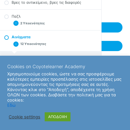
Βρες το αντικείμενο, βρες τις διαφορές
Λύσε το μυστήριο 03
Back to Ενότητα
Σκάκι
Προβλήματα 09
Λύσε το μυστήριο 04
tetris
Παζλ
Λύσε το μυστήριο 05
Τρίλιζα
2 Υποενότητες
Next Υποενότητα
Λύσε το μυστήριο 06
Παιχνίδι μνήμης
Λύσε το μυστήριο 07
Αινίγματα
Σουντόκου
Συρόμενα Παζλ
12 Υποενότητες
Λύσε το μυστήριο 08
Previous Υποενότητα
Κλασικά Παζλ
Λύσε το μυστήριο 09
Λύσε το μυστήριο 10
Αινίγματα 01
Cookies on Coyotelearner Academy
Λύσε το μυστήριο 11
Αινίγματα 02
Χρησιμοποιούμε cookies, ώστε να σας προσφέρουμε
Λύσε το μυστήριο 12
Αινίγματα 03
καλύτερες εμπειρίες προσπέλασης στις ιστοσελίδες μας
απομνημονεύοντας τις προτιμήσεις σας σε αυτές.
Λύσε το μυστήριο 13
Αινίγματα 04
Κάνοντας κλικ στο "Αποδοχή", αποδέχεστε τη χρήση
Λύσε το μυστήριο 14
Αινίγματα 05
ΟΛΩΝ των cookies. Διαβάστε την πολιτική μας για τα
cookies:
Λύσε το μυστήριο 15
Αινίγματα 06
Εδώ
Λύσε το μυστήριο 16
Αινίγματα 07
Cookie settings
ΑΠΟΔΟΧΗ
Λύσε το μυστήριο 17
Αινίγματα 08
Αινίγματα 09