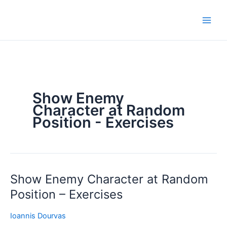
Μετάβαση
στο
περιεχόμενο
Show Enemy
Character at Random
Position - Exercises
Show Enemy Character at Random
Show
Enemy
Position – Exercises
Character
at
Ioannis Dourvas
Random