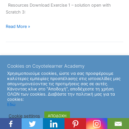
Resources Download Exercise 1 – solution open with
Position
Scratch 3:
–
Exercises
Read More »
Cookies on Coyotelearner Academy
Χρησιμοποιούμε cookies, ώστε να σας προσφέρουμε
καλύτερες εμπειρίες προσπέλασης στις ιστοσελίδες μας
απομνημονεύοντας τις προτιμήσεις σας σε αυτές.
Κάνοντας κλικ στο "Αποδοχή", αποδέχεστε τη χρήση
ΟΛΩΝ των cookies. Διαβάστε την πολιτική μας για τα
cookies:
Copyright © 2026 | Υποστήριξη από
Θέμα Astra για το
Εδώ
WordPress
Cookie settings
ΑΠΟΔΟΧΗ