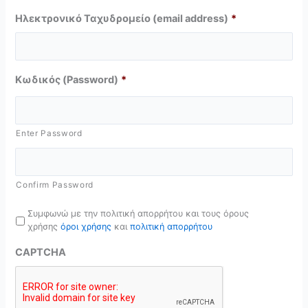
Ηλεκτρονικό Ταχυδρομείο (email address)
*
Κωδικός (Password)
*
Enter Password
Confirm Password
t
Συμφωνώ με την πολιτική απορρήτου και τους όρους
e
χρήσης
όροι χρήσης
και
πολιτική απορρήτου
r
m
CAPTCHA
s
&
c
o