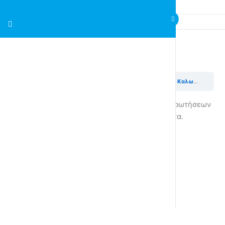
Quiz – Καλωσήρθατε στα EdBlocks SE
Edblocks – Ας προγραμματίσουμε το Edison ενότητα 1
Καλωσήρθατε στα EdBlocks SE
Χρειάζεται να απαντήσετε σωστά το 80% το ερωτήσεων
για να μεταβείτε στην επόμενη ενότητα.
Quiz – Καλωσήρθατε στα EdBlocks SE