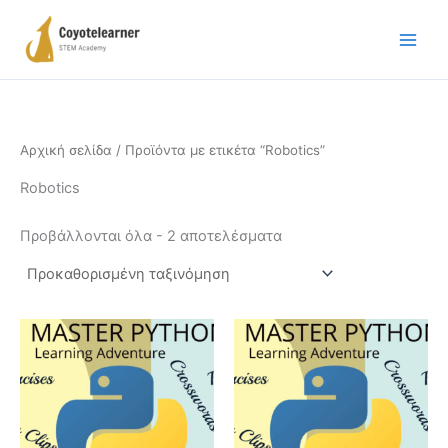
Μετάβαση
στο
περιεχόμενο
Αρχική σελίδα
/ Προϊόντα με ετικέτα “Robotics”
Robotics
Προβάλλονται όλα - 2 αποτελέσματα
Price
Αυτό
range:
το
€200.00
προϊόν
through
€800.00
έχει
πολλαπλές