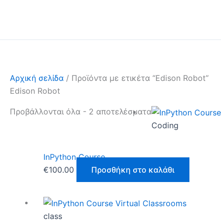
Μετάβαση
στο
περιεχόμενο
Αρχική σελίδα
/ Προϊόντα με ετικέτα “Edison Robot”
Edison Robot
Προβάλλονται όλα - 2 αποτελέσματα
Coding
InPython Course
€
100.00
Προσθήκη στο καλάθι
Price
Αυτό
range:
το
class