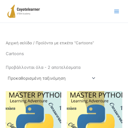
Μετάβαση
στο
περιεχόμενο
Αρχική σελίδα
/ Προϊόντα με ετικέτα “Cartoons”
Cartoons
Προβάλλονται όλα - 2 αποτελέσματα
Price
Αυτό
range:
το
€200.00
προϊόν
through
€800.00
έχει
πολλαπλές