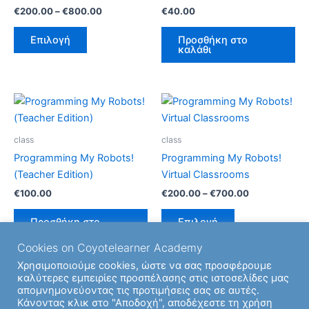
παραλλαγές.
€
200.00
–
€
800.00
€
40.00
Οι
επιλογές
Επιλογή
Προσθήκη στο
καλάθι
μπορούν
να
επιλεγούν
Price
Αυτό
στη
range:
το
σελίδα
€200.00
προϊόν
through
του
class
class
€700.00
έχει
προϊόντος
Programming My Robots!
Programming My Robots!
πολλαπλές
(Teacher Edition)
Virtual Classrooms
παραλλαγές.
€
100.00
€
200.00
–
€
700.00
Οι
επιλογές
Προσθήκη στο
Επιλογή
καλάθι
μπορούν
Cookies on Coyotelearner Academy
να
Χρησιμοποιούμε cookies, ώστε να σας προσφέρουμε
επιλεγούν
καλύτερες εμπειρίες προσπέλασης στις ιστοσελίδες μας
στη
απομνημονεύοντας τις προτιμήσεις σας σε αυτές.
σελίδα
Κάνοντας κλικ στο "Αποδοχή", αποδέχεστε τη χρήση