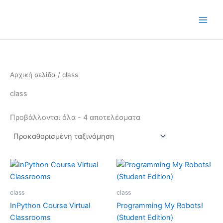
Μετάβαση
στο
περιεχόμενο
Αρχική σελίδα
/ class
class
Προβάλλονται όλα - 4 αποτελέσματα
Price
Αυτό
range:
το
€200.00
προϊόν
through
class
class
€800.00
έχει
InPython Course Virtual
Programming My Robots!
πολλαπλές
Classrooms
(Student Edition)