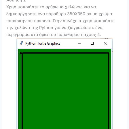
Χρησιμοποιήστε το άρθρωμα χελώνας για να
δημιουργήσετε ένα παράθυρο 350Χ350 px με χρώμα
παρασκηνίου πράσινο. Στην συνέχεια χρησιμοποιήστε
την χελώνα της Python για να ζωγραφίσετε ένα
περίγραμμα στα όρια του παραθύρου πάχους 4.