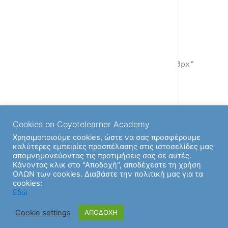
Resources
[wonderplugin_pdf
src="https://coyotelearner.net/wp-
content/uploads/2018/04/Barcodes-
info_EN.pdf" width="100%" height="600px"
style="border:0;"]
Cookies on Coyotelearner Academy
Χρησιμοποιούμε cookies, ώστε να σας προσφέρουμε
καλύτερες εμπειρίες προσπέλασης στις ιστοσελίδες μας
απομνημονεύοντας τις προτιμήσεις σας σε αυτές.
Back to
Κάνοντας κλικ στο "Αποδοχή", αποδέχεστε τη χρήση
ΟΛΩΝ των cookies. Διαβάστε την πολιτική μας για τα
cookies:
Εδώ
Cookie settings
ΑΠΟΔΟΧΗ