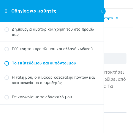
Οδηγίες για μαθητές
Previous Ενότητα
Next Ενότητα
Δημιουργία άβαταρ και χρήση του στο προφίλ
σας
Το επίπεδό μου και οι πόντοι μου
Ρύθμιση του προφίλ μου και αλλαγή κωδικού
Οδηγίες για μαθητές
Το επίπεδό μου και οι πόντοι μου
Το επίπεδό μου και οι πόντοι μου
Για να δείτε το επίπεδο δυσκολίας που έχετε κατακτήσει
Η τάξη μου, ο πίνακας κατάταξης πόντων και
έως τώρα αλλά και τους πόντους που έχετε κερδίσει από
επικοινωνία με συμμαθητές
το μενού του προφίλ σας επάνω δεξιά επιλέξτε:
Τα
κατορθώματά μου
Επικοινωνία με τον δάσκαλό μου
Back to Μάθημα