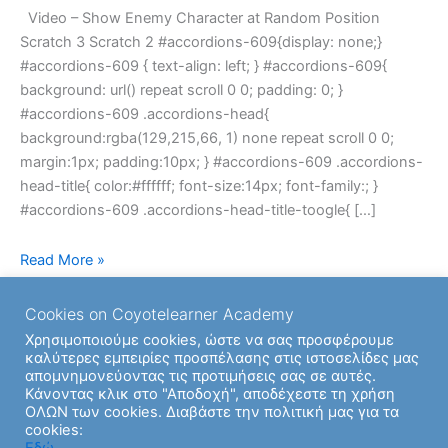
Video – Show Enemy Character at Random Position
Position
Scratch 3 Scratch 2 #accordions-609{display: none;}
#accordions-609 { text-align: left; } #accordions-609{
background: url() repeat scroll 0 0; padding: 0; }
#accordions-609 .accordions-head{
background:rgba(129,215,66, 1) none repeat scroll 0 0;
margin:1px; padding:10px; } #accordions-609 .accordions-
head-title{ color:#ffffff; font-size:14px; font-family:; }
#accordions-609 .accordions-head-title-toogle{ […]
Read More »
Cookies on Coyotelearner Academy
Χρησιμοποιούμε cookies, ώστε να σας προσφέρουμε
καλύτερες εμπειρίες προσπέλασης στις ιστοσελίδες μας
απομνημονεύοντας τις προτιμήσεις σας σε αυτές.
Κάνοντας κλικ στο "Αποδοχή", αποδέχεστε τη χρήση
ΟΛΩΝ των cookies. Διαβάστε την πολιτική μας για τα
cookies:
Copyright © 2026 | Υποστήριξη από
Θέμα Astra για το