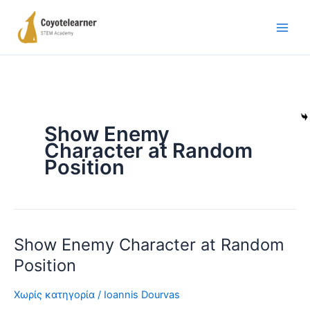
Μετάβαση
στο
περιεχόμενο
Show Enemy
Character at Random
Position
Show Enemy Character at Random
Show
Enemy
Position
Character
at
Χωρίς κατηγορία
/
Ioannis Dourvas
Random