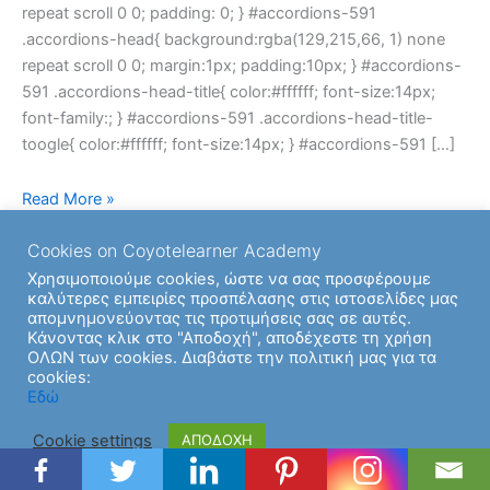
repeat scroll 0 0; padding: 0; } #accordions-591
.accordions-head{ background:rgba(129,215,66, 1) none
repeat scroll 0 0; margin:1px; padding:10px; } #accordions-
591 .accordions-head-title{ color:#ffffff; font-size:14px;
font-family:; } #accordions-591 .accordions-head-title-
toogle{ color:#ffffff; font-size:14px; } #accordions-591 […]
Read More »
Cookies on Coyotelearner Academy
Χρησιμοποιούμε cookies, ώστε να σας προσφέρουμε
καλύτερες εμπειρίες προσπέλασης στις ιστοσελίδες μας
απομνημονεύοντας τις προτιμήσεις σας σε αυτές.
Κάνοντας κλικ στο "Αποδοχή", αποδέχεστε τη χρήση
ΟΛΩΝ των cookies. Διαβάστε την πολιτική μας για τα
cookies:
Copyright © 2026 | Υποστήριξη από
Θέμα Astra για το
Εδώ
WordPress
Cookie settings
ΑΠΟΔΟΧΗ