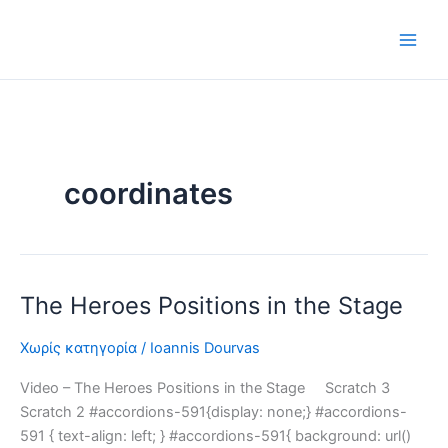
Μετάβαση
στο
περιεχόμενο
coordinates
The Heroes Positions in the Stage
The
Heroes
Χωρίς κατηγορία
/
Ioannis Dourvas
Positions
in
Video – The Heroes Positions in the Stage Scratch 3
the
Scratch 2 #accordions-591{display: none;} #accordions-
Stage
591 { text-align: left; } #accordions-591{ background: url()