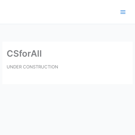
Μετάβαση
στο
περιεχόμενο
CSforAll
UNDER CONSTRUCTION