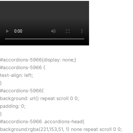
#accordions-5966{display: none;}
#accordions-5966 {
text-align: left;
}
#accordions-5966{
background: url() repeat scroll 0 0;
padding: 0;
}
#accordions-5966 .accordions-head{
background:rgba(221,153,51, 1) none repeat scroll 0 0;