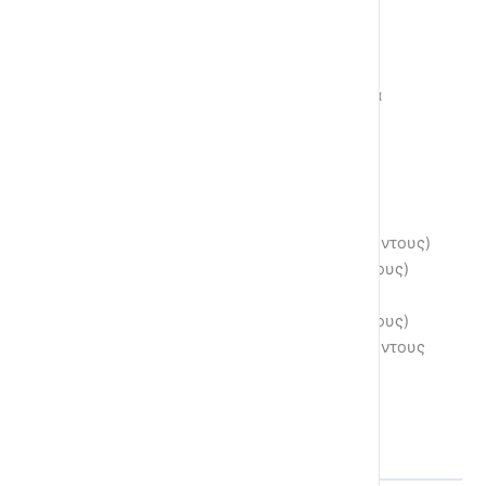
Οι πόντοι μου στο επίπεδο έως τώρα
0
Πόντους
Μπορείτε να κερδίσετε πόντους με τους εξής
τρόπους:
Ολοκληρώνοντας μία υποενότητα (2 πόντους)
Ολοκληρώνοντας μία ενότητα (10 πόντους)
Περνώντας ένα κουίζ (5 πόντοι)
Ολοκληρώνοτας ένα μάθημα (100 πόντους)
Ανεβαίνοντας επίπεδα λαμβάνετε 20 πόντους
για κάθε επίπεδο