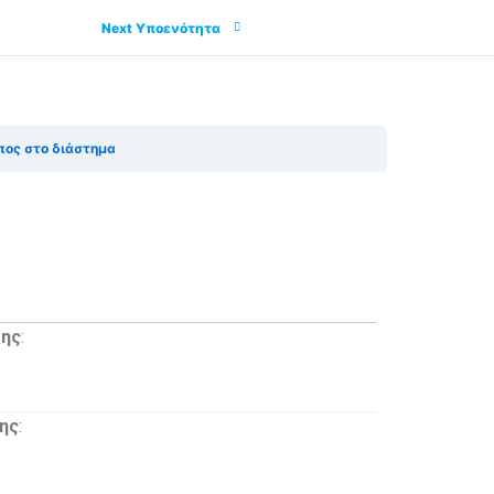
Next Υποενότητα
ος στο διάστημα
σης
:
ης
: