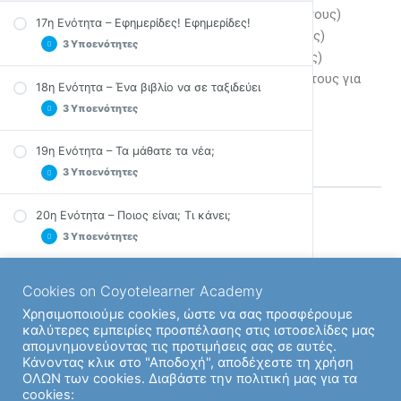
Ολοκληρώνοντας μία υποενότητα (2 πόντους)
17η Ενότητα – Εφημερίδες! Εφημερίδες!
Ολοκληρώνοντας μία ενότητα (10 πόντους)
3 Υποενότητες
Ολοκληρώνοτας ένα μάθημα (100 πόντους)
Ανεβαίνοντας επίπεδα λαμβάνετε 20 πόντους για
18η Ενότητα – Ένα βιβλίο να σε ταξιδεύει
Ορθογραφία & Σταυρόλεξο στην 17η Ενότητα
κάθε επίπεδο
3 Υποενότητες
Ασκήσεις στην 17η ενότητα
Quiz στην 17η ενότητα
19η Ενότητα – Τα μάθατε τα νέα;
Ορθογραφία & Σταυρόλεξο στην 18η Ενότητα
3 Υποενότητες
Ασκήσεις στην 18η ενότητα
Quiz στην 18η ενότητα
20η Ενότητα – Ποιος είναι; Τι κάνει;
Ορθογραφία & Σταυρόλεξο στην 19η Ενότητα
3 Υποενότητες
Back to Ενότητα
Ασκήσεις στην 19η ενότητα
Quiz στην 19η ενότητα
21η Ενότητα – Χρήσιμες οδηγίες
Cookies on Coyotelearner Academy
Ορθογραφία & Σταυρόλεξο στην 20η Ενότητα
3 Υποενότητες
Next Υποενότητα
Χρησιμοποιούμε cookies, ώστε να σας προσφέρουμε
Ασκήσεις στην 20η ενότητα
καλύτερες εμπειρίες προσπέλασης στις ιστοσελίδες μας
Quiz στην 20η ενότητα
22η Ενότητα – Πώς γίνεται; Πώς παίζεται;
απομνημονεύοντας τις προτιμήσεις σας σε αυτές.
Ορθογραφία & Σταυρόλεξο στην 19η Ενότητα
Κάνοντας κλικ στο "Αποδοχή", αποδέχεστε τη χρήση
3 Υποενότητες
Previous Ενότητα
ΟΛΩΝ των cookies. Διαβάστε την πολιτική μας για τα
Ασκήσεις στην 21η ενότητα
cookies: