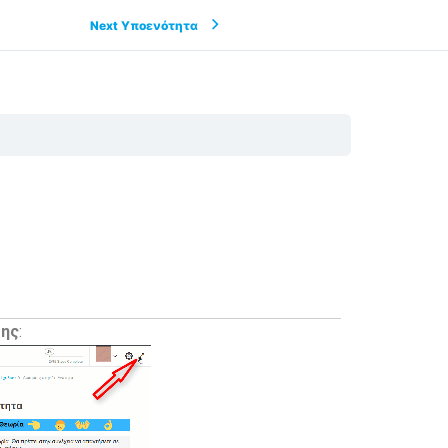
Next Υποενότητα
σης
: