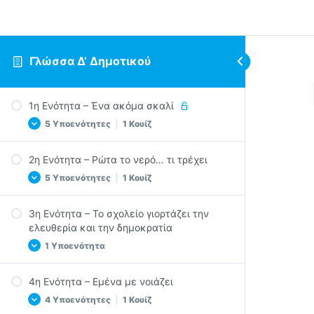
Γλώσσα Δ’ Δημοτικού
1η Ενότητα – Ένα ακόμα σκαλί
5 Υποενότητες
|
1 Κουίζ
2η Ενότητα – Ρώτα το νερό… τι τρέχει
Ο Σεπτέμβριος
5 Υποενότητες
|
1 Κουίζ
Αναμνήσεις του καλοκαιριού
Ένα ακόμα σκαλί
3η Ενότητα – Το σχολείο γιορτάζει την
Το νερό συστήνεται
ελευθερία και την δημοκρατία
Ξημερώνει μια νέα μέρα.. ώρα για σχολείο
Το ποτάμι τρέχει να συναντήσει τη
1 Υποενότητα
Αστραδενή
θάλασσα
Quiz στην 1η Ενότητα
Το νερό στη θρησκεία, στους μύθους και
4η Ενότητα – Εμένα με νοιάζει
στις παραδόσεις
Ας θυμηθούμε κάποια πράγματα
4 Υποενότητες
|
1 Κουίζ
Ο Νερουλάς