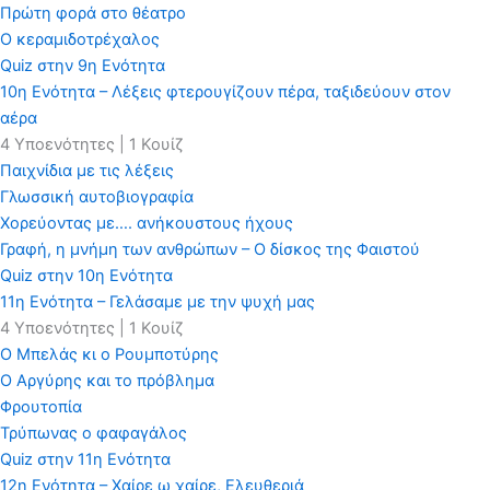
Πρώτη φορά στο θέατρο
Ο κεραμιδοτρέχαλος
Quiz στην 9η Ενότητα
10η Ενότητα – Λέξεις φτερουγίζουν πέρα, ταξιδεύουν στον
αέρα
4 Υποενότητες
|
1 Κουίζ
Παιχνίδια με τις λέξεις
Γλωσσική αυτοβιογραφία
Χορεύοντας με…. ανήκουστους ήχους
Γραφή, η μνήμη των ανθρώπων – Ο δίσκος της Φαιστού
Quiz στην 10η Ενότητα
11η Ενότητα – Γελάσαμε με την ψυχή μας
4 Υποενότητες
|
1 Κουίζ
O Μπελάς κι ο Ρουμποτύρης
O Αργύρης και το πρόβλημα
Φρουτοπία
Τρύπωνας ο φαφαγάλος
Quiz στην 11η Ενότητα
12η Ενότητα – Χαίρε ω χαίρε, Ελευθεριά