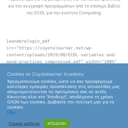
για την συγγραφή προγραμμάτων από το επίσημο βιβλίο
της ECDL για την ενότητα Computing:
[wonderplugin_pdf
src="https://coyotelearner.net/wp-
content/uploads/2019/08/ECDL-variables-and-
good-practices_compressed.pdf" width="100%"
height="800px" style="border:0;"]
Cookies on Coyotelearner Academy
Χρησιμοποιούμε cookies, ώστε να σας προσφέρουμε
καλύτερες εμπειρίες προσπέλασης στις ιστοσελίδες μας
απομνημονεύοντας τις προτιμήσεις σας σε αυτές.
Back to Ενότητα
Κάνοντας κλικ στο "Αποδοχή", αποδέχεστε τη χρήση
ΟΛΩΝ των cookies. Διαβάστε την πολιτική μας για τα
cookies:
Εδώ
Cookie settings
ΑΠΟΔΟΧΗ