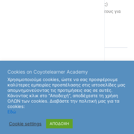
Ολοκληρώνοτας ένα μάθημα (100 πόντους)
Ανεβαίνοντας επίπεδα λαμβάνετε 20 πόντους για
κάθε επίπεδο
Back to Ενότητα
Cookies on Coyotelearner Academy
Χρησιμοποιούμε cookies, ώστε να σας προσφέρουμε
καλύτερες εμπειρίες προσπέλασης στις ιστοσελίδες μας
απομνημονεύοντας τις προτιμήσεις σας σε αυτές.
Κάνοντας κλικ στο "Αποδοχή", αποδέχεστε τη χρήση
Previous Υποενότητα
ΟΛΩΝ των cookies. Διαβάστε την πολιτική μας για τα
cookies:
Εδώ
Cookie settings
ΑΠΟΔΟΧΗ