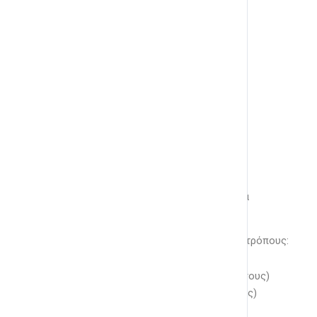
όλους τους διαθέσιμους πόντους.
Καλή διασκέδαση!
Οι πόντοι μου στο επίπεδο έως τώρα
0
Πόντους
Μπορείτε να κερδίσετε πόντους με τους εξής τρόπους:
Ολοκληρώνοντας μία υποενότητα (2 πόντους)
Ολοκληρώνοντας μία ενότητα (10 πόντους)
Περνώντας ένα κουίζ (5 πόντοι)