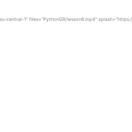
u-central-1″ files=”PythonGR/lesson6.mp4″ splash=”https: