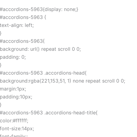
#accordions-5963{display: none;}
#accordions-5963 {
text-align: left;
}
#accordions-5963{
background: url() repeat scroll 0 0;
padding: 0;
}
#accordions-5963 .accordions-head{
background:rgba(221,153,51, 1) none repeat scroll 0 0;
margin:1px;
padding:10px;
}
#accordions-5963 .accordions-head-title{
color:#ffffff;
font-size:14px;
font-family:;