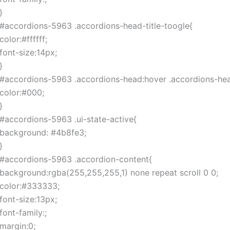
}
#accordions-5963 .accordions-head-title-toogle{
color:#ffffff;
font-size:14px;
}
#accordions-5963 .accordions-head:hover .accordions-head
color:#000;
}
#accordions-5963 .ui-state-active{
background: #4b8fe3;
}
#accordions-5963 .accordion-content{
background:rgba(255,255,255,1) none repeat scroll 0 0;
color:#333333;
font-size:13px;
font-family:;
margin:0;