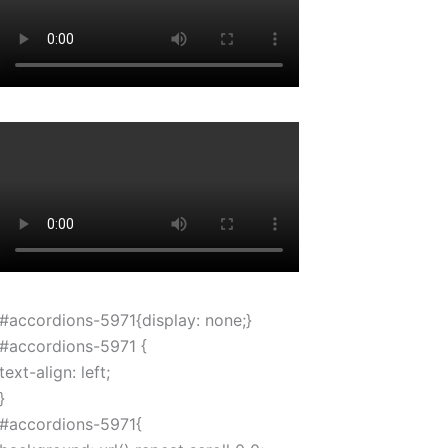
#accordions-5971{display: none;}
#accordions-5971 {
text-align: left;
}
#accordions-5971{