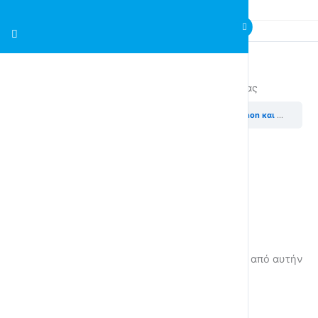
Ασκήσεις Python και Προγραμματισμός Χελώνας
Python και Προγραμματισμός Χελώνας
Ασκήσεις Python και Προγραμματισμός Χελώνας
Millionaires Game.
Πατήστε το κουμπί START
Ασκήσεις
Άσκηση 1
Χρησιμοποιώντας τις γνώσεις που αποκτήσατε από αυτήν
την ενότητα, σχεδιάστε το παρακάτω σπίτι.