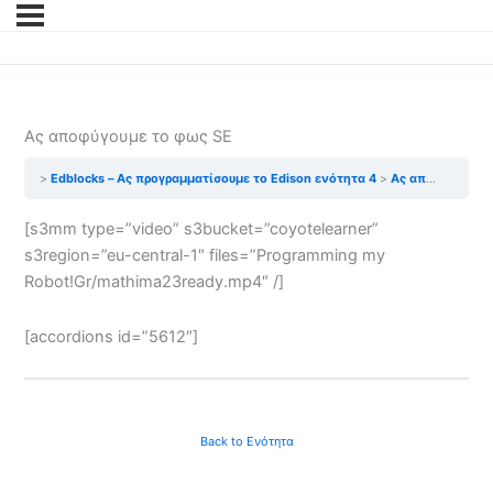
Ας αποφύγουμε το φως SE
Edblocks – Ας προγραμματίσουμε το Edison ενότητα 4
Ας αποφύγουμε το φως SE
[s3mm type=”video” s3bucket=”coyotelearner”
s3region=”eu-central-1″ files=”Programming my
Robot!Gr/mathima23ready.mp4″ /]
[accordions id=”5612″]
Back to Ενότητα