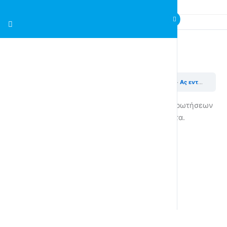
Quiz – Ας εντοπίσουμε εμπόδια SE
Edblocks – Ας προγραμματίσουμε το Edison ενότητα 3
Ας εντοπίσουμε εμπόδια SE
Χρειάζεται να απαντήσετε σωστά το 80% το ερωτήσεων
για να μεταβείτε στην επόμενη ενότητα.
Quiz – Ας εντοπίσουμε εμπόδια SE