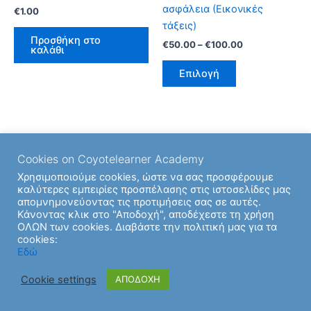
παραλλαγές.
ασφάλεια (Εικονικές
€
1.00
Οι
τάξεις)
επιλογές
Προσθήκη στο
€
50.00
–
€
100.00
καλάθι
μπορούν
να
Επιλογή
επιλεγούν
στη
σελίδα
του
προϊόντος
Cookies on Coyotelearner Academy
Χρησιμοποιούμε cookies, ώστε να σας προσφέρουμε
καλύτερες εμπειρίες προσπέλασης στις ιστοσελίδες μας
απομνημονεύοντας τις προτιμήσεις σας σε αυτές.
Κάνοντας κλικ στο "Αποδοχή", αποδέχεστε τη χρήση
ΟΛΩΝ των cookies. Διαβάστε την πολιτική μας για τα
cookies:
Copyright © 2026 | Υποστήριξη από
Θέμα Astra για το
Εδώ
WordPress
Cookie settings
ΑΠΟΔΟΧΗ