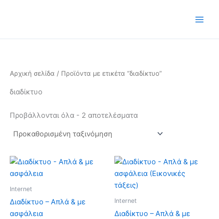
Μετάβαση
στο
περιεχόμενο
Αρχική σελίδα
/ Προϊόντα με ετικέτα “διαδίκτυο”
διαδίκτυο
Προβάλλονται όλα - 2 αποτελέσματα
Price
Αυτό
range:
το
€50.00
προϊόν
through
Internet
€100.00
έχει
Internet
Διαδίκτυο – Απλά & με
πολλαπλές
ασφάλεια
Διαδίκτυο – Απλά & με