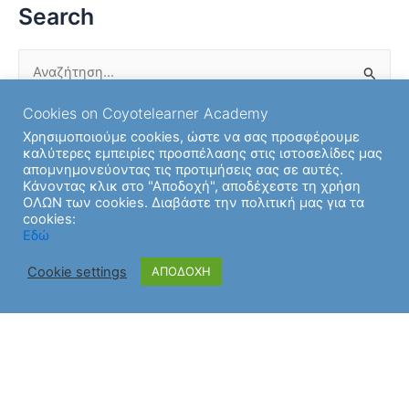
Search
Αναζήτηση
για:
Cookies on Coyotelearner Academy
Χρησιμοποιούμε cookies, ώστε να σας προσφέρουμε
καλύτερες εμπειρίες προσπέλασης στις ιστοσελίδες μας
Get in Touch
απομνημονεύοντας τις προτιμήσεις σας σε αυτές.
Κάνοντας κλικ στο "Αποδοχή", αποδέχεστε τη χρήση
ΟΛΩΝ των cookies. Διαβάστε την πολιτική μας για τα
cookies:
Εδώ
Cookie settings
ΑΠΟΔΟΧΗ
Copyright © 2026 | Υποστήριξη από
Θέμα Astra για το
WordPress