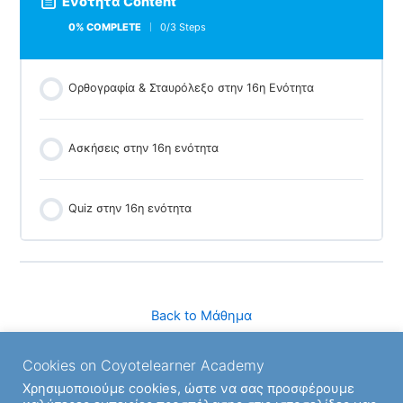
Ενότητα Content
0% COMPLETE
0/3 Steps
Ορθογραφία & Σταυρόλεξο στην 16η Ενότητα
Ασκήσεις στην 16η ενότητα
Quiz στην 16η ενότητα
Back to Μάθημα
Cookies on Coyotelearner Academy
Next Ενότητα
Χρησιμοποιούμε cookies, ώστε να σας προσφέρουμε